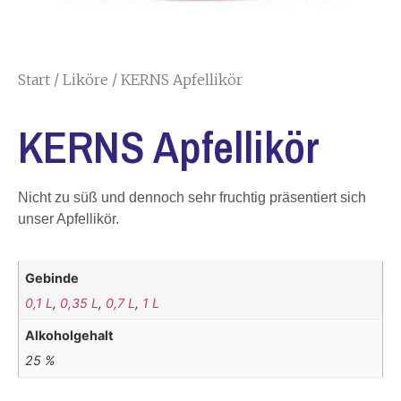
Start
/
Liköre
/ KERNS Apfellikör
KERNS Apfellikör
Nicht zu süß und dennoch sehr fruchtig präsentiert sich
unser Apfellikör.
Gebinde
0,1 L
,
0,35 L
,
0,7 L
,
1 L
Alkoholgehalt
25 %